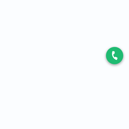
CONTACT
Contactez-nous
Expert fibre et 5G
01 86 76 06 08
4,2