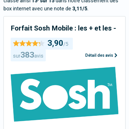
classe ainsi
13ᵉ sur 15
dans notre classement des
box internet avec une note de
3,11/5
.
Forfait Sosh Mobile : les + et les -
3,90
/5
383
sur
avis
Détail des avis