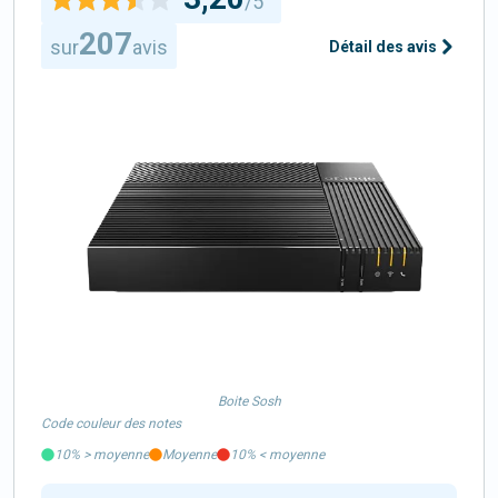
/5
207
sur
avis
Détail des avis
Boite Sosh
Code couleur des notes
10%
>
moyenne
Moyenne
10%
<
moyenne