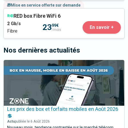
🎁Mise en service offerte sur demande
RED box Fibre WiFi 6
2
Gb/s
23
99€
En savoir +
/mois
Fibre
Nos dernières actualités
Les prix des box et forfaits mobiles en Août 2026
💲
Actu
publiée le 6 Août 2026
Nouveau mois, tendance contrastée sur le marché télécom