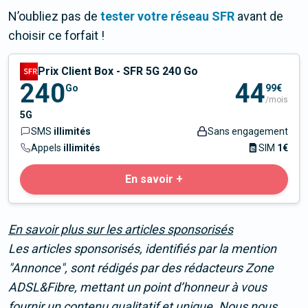
N’oubliez pas de
tester votre réseau SFR
avant de
choisir ce forfait !
Prix Client Box - SFR 5G 240 Go
240
44
Go
99€
/mois
5G
SMS
illimités
Sans engagement
Appels
illimités
SIM
1€
En savoir +
En savoir plus sur les articles sponsorisés
Les articles sponsorisés, identifiés par la mention
"Annonce"
, sont rédigés par des rédacteurs Zone
ADSL&Fibre, mettant un point d’honneur à vous
fournir un contenu qualitatif et unique. Nous nous