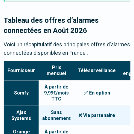
Tableau des offres d’alarmes
connectées en
Août 2026
Voici un récapitulatif des principales offres d'alarmes
connectées disponibles en France :
Prix
Fournisseur
Télésurveillance
mensuel
eng
À partir de
Somfy
9,99€/mois
✅ En option
✅
TTC
Ajax
Sans
❌ Via partenaire
✅
Systems
abonnement
Orange
À partir de