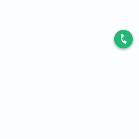
CONTACT
Contactez-nous
Expert fibre et 5G
01 86 76 06 08
4,2
sur
3093
avis, par Avis Vérifiés