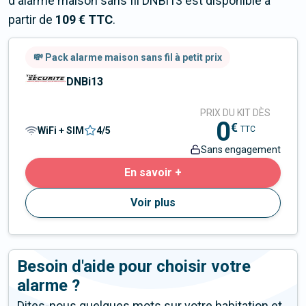
d'alarme maison sans fil DNBi13 est disponible à
partir de
109 € TTC
.
💸 Pack alarme maison sans fil à petit prix
DNBi13
PRIX DU KIT DÈS
0
€
TTC
WiFi + SIM
4
/5
Sans engagement
En savoir +
Voir plus
Besoin d'aide pour choisir votre
alarme ?
Dites-nous quelques mots sur votre habitation et