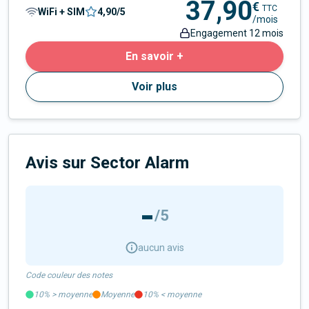
37,90
€
TTC
WiFi + SIM
4,90
/5
/mois
Engagement 12 mois
En savoir +
Voir plus
Avis sur Sector Alarm
-
/5
aucun avis
Code couleur des notes
10%
>
moyenne
Moyenne
10%
<
moyenne