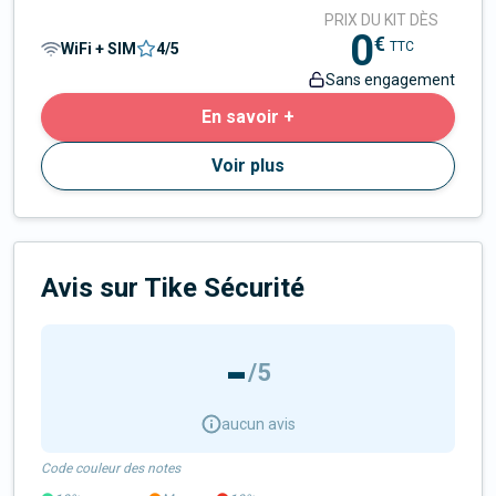
PRIX DU KIT DÈS
0
€
TTC
WiFi + SIM
4
/5
Sans engagement
En savoir +
Voir plus
Avis sur Tike Sécurité
-
/5
aucun avis
Code couleur des notes