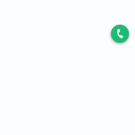
CONTACT
Contactez-nous
Expert fibre et 5G
01 86 76 06 08
4,2
sur
3093
avis, par Avis Vérifiés