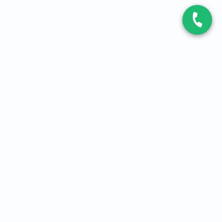
CONTACT
Contactez-nous
Expert fibre et 5G
01 86 76 06 08
4,2
sur
3093
avis, par Avis Vérifiés
À PROPOS
Qui sommes-nous