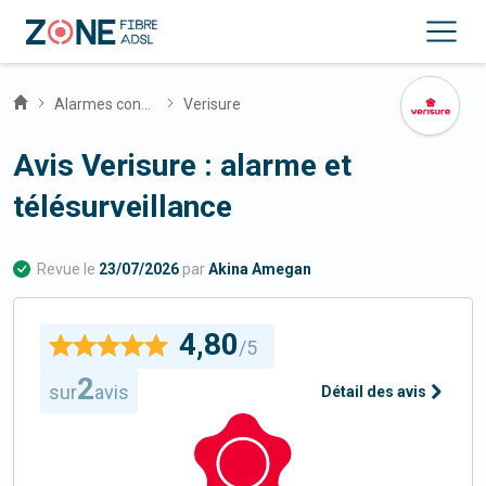
Alarmes connectées
Verisure
Avis Verisure : alarme et
télésurveillance
Revue le
23/07/2026
par
Akina Amegan
4,80
/5
2
sur
avis
Détail des avis