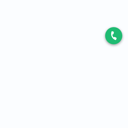
CONTACT
Contactez-nous
Expert fibre et 5G
01 86 76 06 08
4,2
sur
3093
avis, par Avis Vérifiés