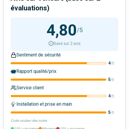
évaluation
s
)
4,80
/5
Basé sur 2 avis
Sentiment de sécurité
4
/5
Rapport qualité/prix
5
/5
Service client
4
/5
Installation et prise en main
5
/5
Code couleur des notes
10%
>
moyenne
Moyenne
10%
<
moyenne