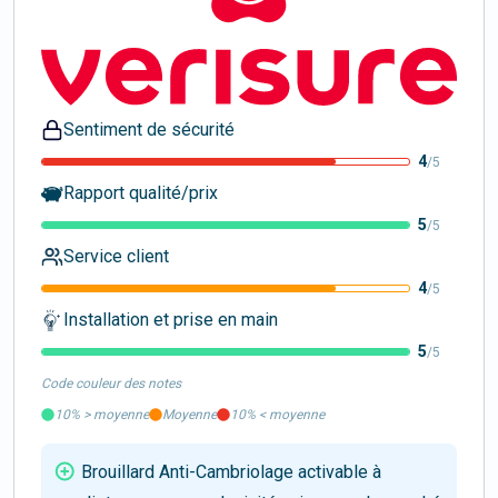
Sentiment de sécurité
4
/5
Rapport qualité/prix
5
/5
Service client
4
/5
Installation et prise en main
5
/5
Code couleur des notes
10%
>
moyenne
Moyenne
10%
<
moyenne
Brouillard Anti-Cambriolage activable à