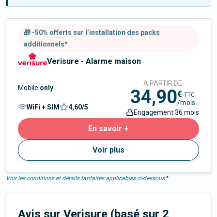
🎁 -50% offerts sur l’installation des packs
additionnels*
Verisure - Alarme maison
A PARTIR DE
Mobile
only
34,90
€
TTC
/mois
WiFi + SIM
4,60
/5
Engagement 36 mois
En savoir +
Voir plus
Voir les conditions et détails tarifaires applicables ci-dessous.
*
Avis sur Verisure
(basé sur
2