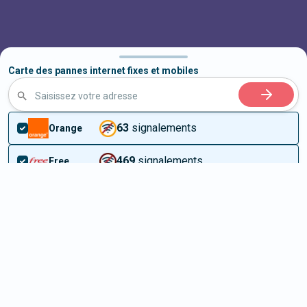
Carte des pannes internet fixes et mobiles
Saisissez votre adresse
63
signalements
Orange
469
signalements
Free
473
signalements
SFR
106
signalements
Bouygues
Pannes réseau
Carte panne