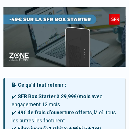
📝 Ce qu’il faut retenir :
✔️
SFR Box Starter à 29,99€/mois
avec
engagement 12 mois
✔️
49€ de frais d’ouverture offerts
, là où tous
les autres les facturent
✔️
Fibre jusqu’à 1 Gbit/s + WiFi 5 + 160