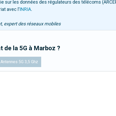
puie sur les données des régulateurs des télécoms (ARCE
iat avec l
’
INRIA
.
nt, expert des réseaux mobiles
t de la 5G
à Marboz
?
Antennes 5G 3,5 Ghz