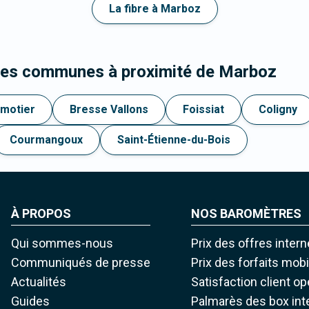
La fibre à Marboz
 les communes à proximité de Marboz
emotier
Bresse Vallons
Foissiat
Coligny
Courmangoux
Saint-Étienne-du-Bois
À PROPOS
NOS BAROMÈTRES
Qui sommes-nous
Prix des offres intern
Communiqués de presse
Prix des forfaits mob
Actualités
Satisfaction client o
Guides
Palmarès des box int