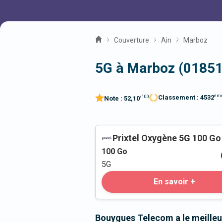
Couverture
Ain
Marboz
5G à Marboz (01851
èm
Classement :
4532
/100
Note :
52,10
Prixtel Oxygène 5G 100 Go
100
Go
5G
En savoir +
Bouygues Telecom a le meilleu