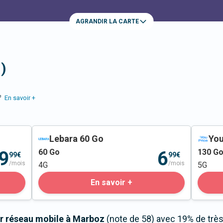
AGRANDIR LA CARTE
)
e
En savoir +
Lebara 60 Go
You
60
Go
130
G
9
6
99€
99€
/mois
/mois
4G
5G
En savoir +
r réseau mobile à Marboz
(note de 58) avec 19% de trè