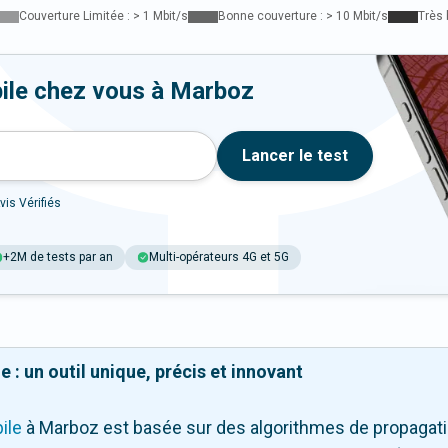
Couverture Limitée : > 1 Mbit/s
Bonne couverture : > 10 Mbit/s
Très 
ile chez vous à Marboz
Lancer le test
vis Vérifiés
+2M de tests par an
Multi-opérateurs 4G et 5G
 : un outil unique, précis et innovant
ile
à Marboz
est basée sur des algorithmes de propagatio