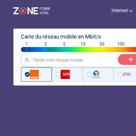
Internet
Carte du réseau mobile en Mbit/s
1
2
5
15
50
100
|
|
|
|
|
|
Tester mon réseau mobile