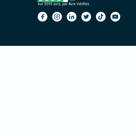
sur
3093
avis, par Avis Vérifiés