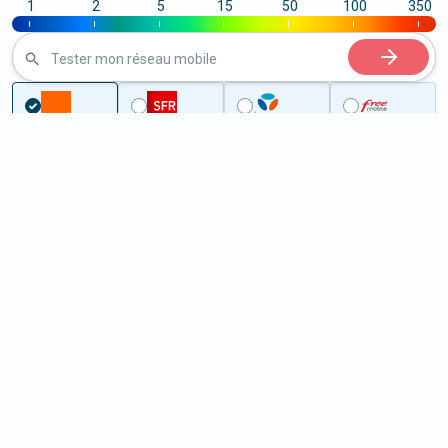
1
2
5
15
50
100
350
|
|
|
|
|
|
|
Tester mon réseau mobile
Couverture
Allier
Lavault-Sainte-Anne
5G à Lavault-Sainte-Anne
(03100)
ème
Classement :
9874
En savoir +
/100
Note :
43,10
Prixtel Oxygène 5G 100 Go
100
Go
9
99€
En savoir +