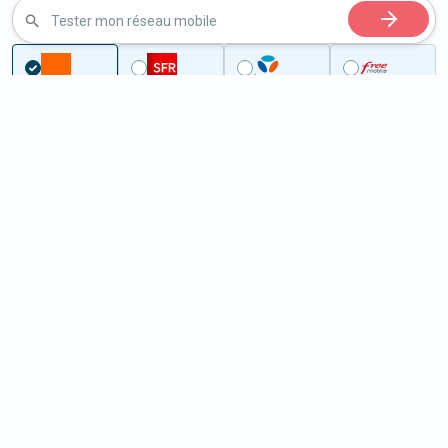
Tester mon réseau mobile
...
Alpes-Maritimes
Beaulieu-sur-Mer
5G à Beaulieu-sur-Mer (06310)
ème
Classement :
164
En savoir +
/100
Note :
89,20
Prixtel Oxygène 5G 100 Go
100
Go
9
99€
En savoir +
/mois
5G
Lebara 60 Go