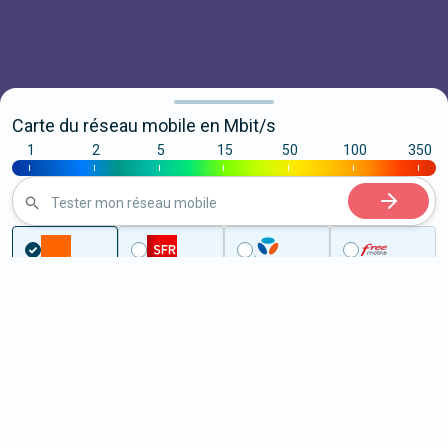
Carte du réseau mobile en Mbit/s
1
2
5
15
50
100
350
|
|
|
|
|
|
|
Tester mon réseau mobile
...
Alpes-Maritimes
Beausoleil
5G à Beausoleil (06240)
ème