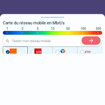
Carte du réseau mobile en Mbit/s
1
2
5
15
50
100
350
|
|
|
|
|
|
|
Tester mon réseau mobile
Couverture
Ariège
Surba
5G à Surba (09400)
ème
Classement :
5744
En savoir +
/100
Note :
49,40