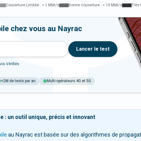
Couverture Limitée : > 1 Mbit/s
Bonne couverture : > 10 Mbit/s
Très 
ile chez vous au Nayrac
Lancer le test
vis Vérifiés
+2M de tests par an
Multi-opérateurs 4G et 5G
 : un outil unique, précis et innovant
ile
au Nayrac
est basée sur des algorithmes de propagati