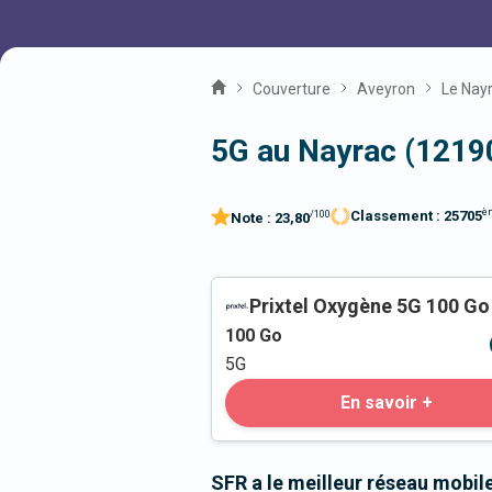
Couverture
Aveyron
Le Nay
5G au Nayrac (1219
è
Classement :
25705
/100
Note :
23,80
Prixtel Oxygène 5G 100 Go
100
Go
5G
En savoir +
SFR a le meilleur réseau mobil