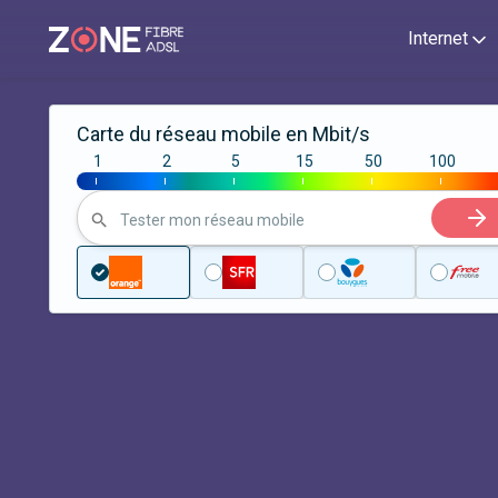
Internet
Carte du réseau mobile en Mbit/s
1
2
5
15
50
100
|
|
|
|
|
|
Tester mon réseau mobile