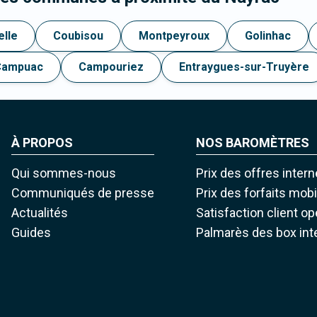
elle
Coubisou
Montpeyroux
Golinhac
Campuac
Campouriez
Entraygues-sur-Truyère
À PROPOS
NOS BAROMÈTRES
Qui sommes-nous
Prix des offres intern
Communiqués de presse
Prix des forfaits mob
Actualités
Satisfaction client o
Guides
Palmarès des box int