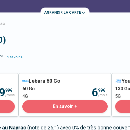
AGRANDIR LA CARTE
rac
0)
me
En savoir +
Lebara 60 Go
You
60
Go
130
G
9
6
99€
99€
/mois
/mois
4G
5G
En savoir +
e au Nayrac
(note de 26,1) avec 0% de très bonne couvert