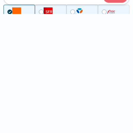
...
Bas-Rhin
Hohengœft
5G à Hohengœft (67310)
ème
Classement :
1739
En savoir +
/100
Note :
63,60
Prixtel Oxygène 5G 100 Go
100
Go
9
99€
En savoir +
/mois
5G
Lebara 60 Go
60
Go
6
99€
En savoir +