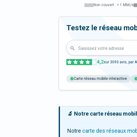
Non couvert : < 1 Mbit/s
Testez le réseau mob
Saisissez votre adresse
4,2
sur
3093
avis, par A
Carte réseau mobile interactive
🔬 Notre carte réseau mobile
Notre
carte des réseaux mob