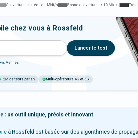
Couverture Limitée : > 1 Mbit/s
Bonne couverture : > 10 Mbit/s
Très 
ile chez vous à Rossfeld
Lancer le test
vis Vérifiés
+2M de tests par an
Multi-opérateurs 4G et 5G
 : un outil unique, précis et innovant
ile
à Rossfeld
est basée sur des algorithmes de propagati