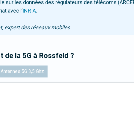
puie sur les données des régulateurs des télécoms (ARCE
iat avec l
’
INRIA
.
nt, expert des réseaux mobiles
t de la 5G
à Rossfeld
?
Antennes 5G 3,5 Ghz