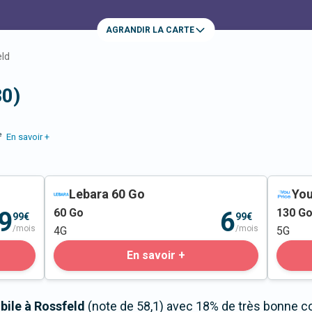
AGRANDIR LA CARTE
ld
30)
e
En savoir +
Lebara 60 Go
You
60
Go
130
G
9
6
99€
99€
/mois
/mois
4G
5G
En savoir +
bile à Rossfeld
(note de 58,1) avec 18% de très bonne co