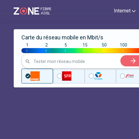
Internet
Carte du réseau mobile en Mbit/s
1
2
5
15
50
100
|
|
|
|
|
|
Tester mon réseau mobile