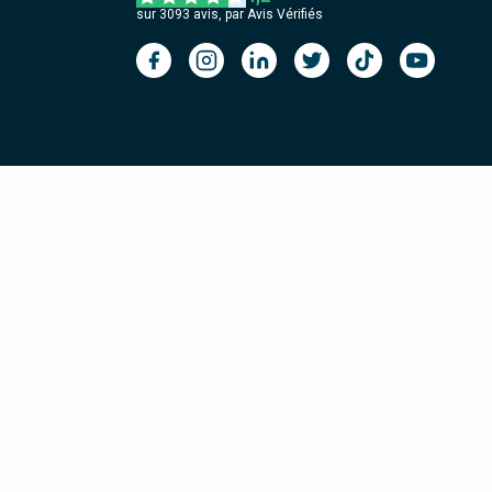
sur
3093
avis, par Avis Vérifiés