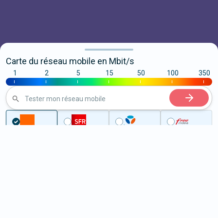
Carte du réseau mobile en Mbit/s
1
2
5
15
50
100
350
|
|
|
|
|
|
|
Tester mon réseau mobile
...
Bouches-du-Rhône
Peypin
5G à Peypin (13124)
ème