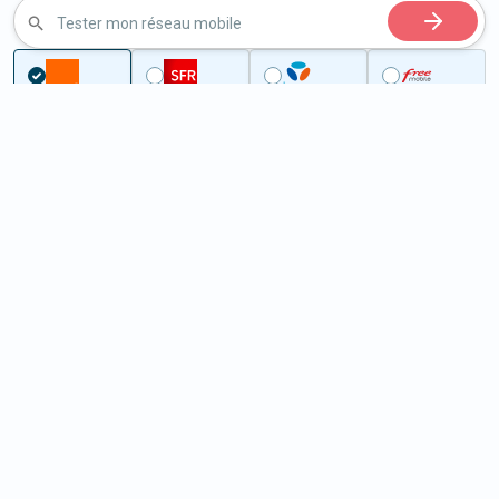
Tester mon réseau mobile
...
Calvados
Périers-sur-le-Dan
5G à Périers-sur-le-Dan (14112)
ème
Classement :
16632
En savoir +
/100
Note :
35,20
Prixtel Oxygène 5G 100 Go
100
Go
9
99€
En savoir +
/mois
5G
Lebara 60 Go