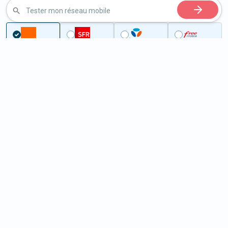
Tester mon réseau mobile
...
Calvados
Val de Drôme
5G à Val de Drôme (14240)
ème
Classement :
25459
En savoir +
/100
Note :
24,20
Prixtel Oxygène 5G 100 Go
100
Go
9
99€
En savoir +
/mois
5G
Lebara 60 Go