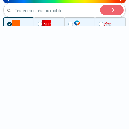
|
|
|
|
|
|
|
Tester mon réseau mobile
...
Charente-Maritime
Allas-Bocage
5G à Allas-Bocage (17150)
ème
Classement :
28707
En savoir +
/100
Note :
18,80
Prixtel Oxygène 5G 100 Go
100
Go
9
99€
En savoir +
/mois
5G
Lebara 60 Go