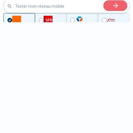
Tester mon réseau mobile
...
Charente-Maritime
Mornac-sur-Seudre
5G à Mornac-sur-Seudre (17113)
ème
Classement :
8843
En savoir +
/100
Note :
44,40
Prixtel Oxygène 5G 100 Go
100
Go
9
99€
En savoir +
/mois
5G
Lebara 60 Go