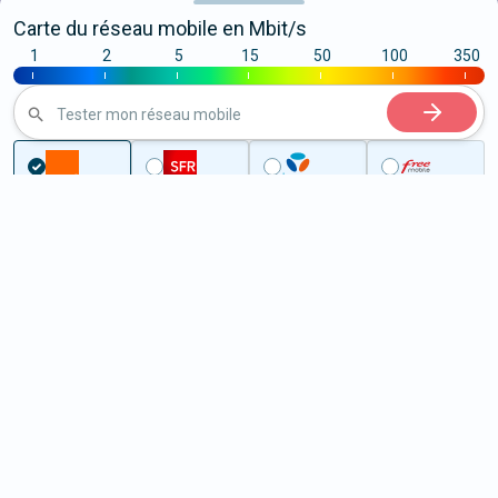
Carte du réseau mobile en Mbit/s
1
2
5
15
50
100
350
|
|
|
|
|
|
|
Tester mon réseau mobile
...
Charente-Maritime
Saint-Pierre-d'Amilly
5G à Saint-Pierre-d'Amilly
(17700)
ème
Classement :
12828
En savoir +
/100
Note :
39,50
Prixtel Oxygène 5G 100 Go