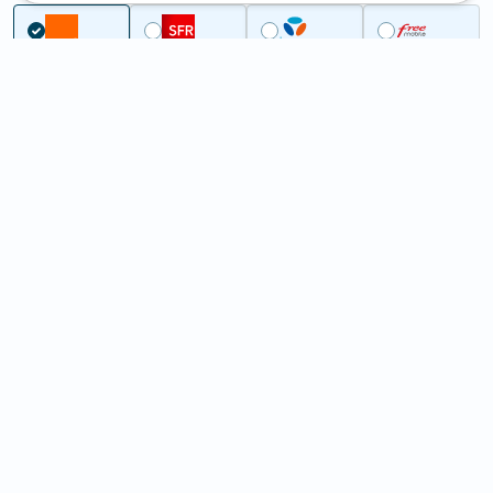
...
Charente-Maritime
Saint-Pierre-d'Oléron
5G à Saint-Pierre-d'Oléron
(17310)
ème
Classement :
9928
En savoir +
/100
Note :
43
Prixtel Oxygène 5G 100 Go
100
Go
9
99€
En savoir +
/mois
5G
Lebara 60 Go