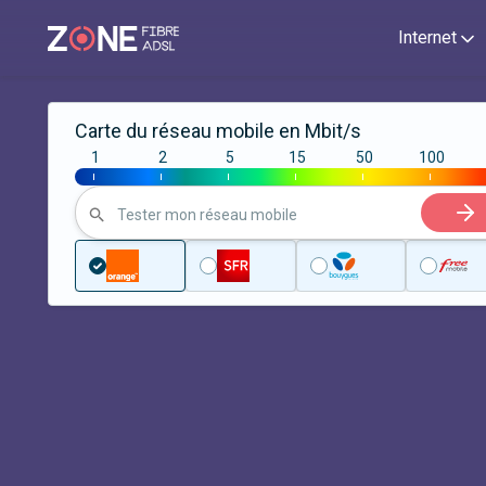
Internet
Carte du réseau mobile en Mbit/s
1
2
5
15
50
100
|
|
|
|
|
|
Tester mon réseau mobile