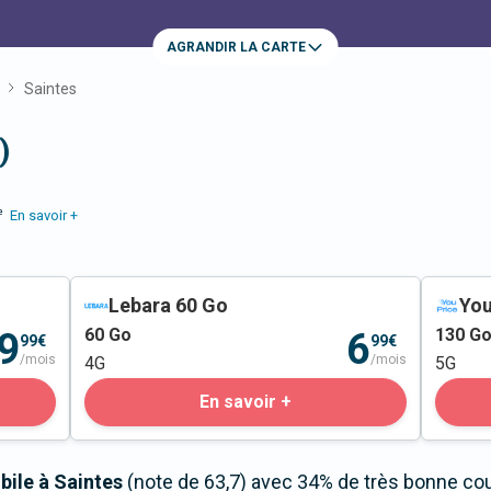
AGRANDIR LA CARTE
Saintes
)
e
En savoir +
Lebara 60 Go
You
60
Go
130
G
9
6
99€
99€
/mois
/mois
4G
5G
En savoir +
bile à Saintes
(note de 63,7) avec 34% de très bonne cou