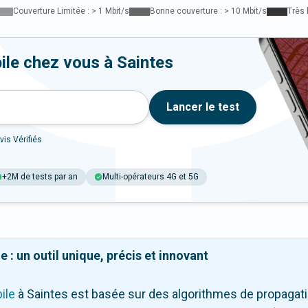
Couverture Limitée : > 1 Mbit/s
Bonne couverture : > 10 Mbit/s
Très 
ile chez vous à Saintes
Lancer le test
vis Vérifiés
+2M de tests par an
Multi-opérateurs 4G et 5G
 : un outil unique, précis et innovant
ile
à Saintes
est basée sur des algorithmes de propagatio