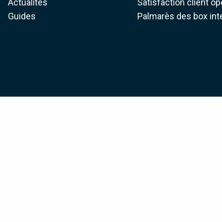
Actualités
Satisfaction client o
Guides
Palmarès des box int