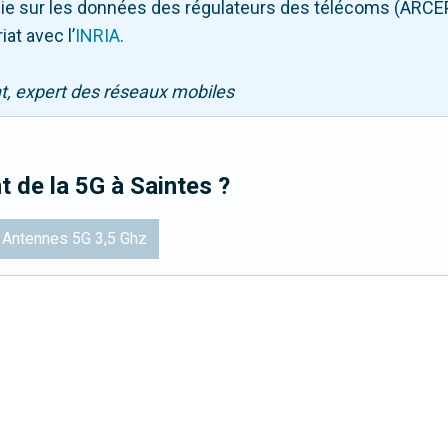
puie sur les données des régulateurs des télécoms (ARCE
iat avec l
’
INRIA
.
nt, expert des réseaux mobiles
t de la 5G
à Saintes
?
Antennes 5G 3,5 Ghz