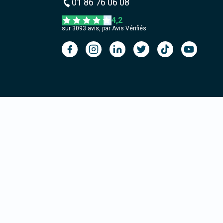
01 86 76 06 08
4,2
sur
3093
avis, par Avis Vérifiés