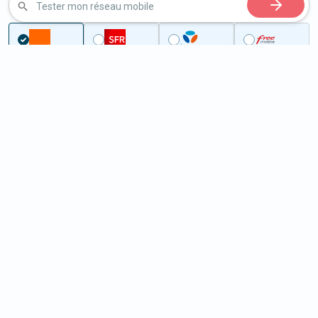
Tester mon réseau mobile
...
Charente
Chirac
5G à Chirac (16150)
ème
Classement :
26703
En savoir +
/100
Note :
22,30
Prixtel Oxygène 5G 100 Go
100
Go
9
99€
En savoir +
/mois
5G
Lebara 60 Go
60
Go