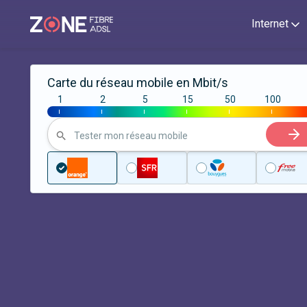
Internet
Carte du réseau mobile en Mbit/s
1
2
5
15
50
100
|
|
|
|
|
|
Tester mon réseau mobile