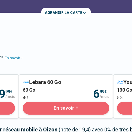
AGRANDIR LA CARTE
me
En savoir +
Lebara 60 Go
You
60
Go
130
G
9
6
99€
99€
/mois
/mois
4G
5G
En savoir +
r réseau mobile à Oizon
(note de 19,4) avec 0% de très 