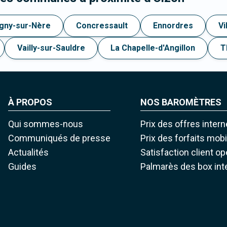
gny-sur-Nère
Concressault
Ennordres
Vi
Vailly-sur-Sauldre
La Chapelle-d'Angillon
T
À PROPOS
NOS BAROMÈTRES
Qui sommes-nous
Prix des offres intern
Communiqués de presse
Prix des forfaits mob
Actualités
Satisfaction client o
Guides
Palmarès des box int