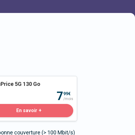
Price 5G 130 Go
o
7
99€
/mois
En savoir +
bonne couverture (> 100 Mbit/s)