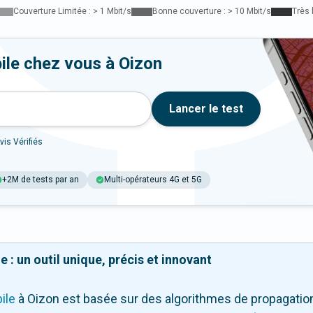
Couverture Limitée : > 1 Mbit/s
Bonne couverture : > 10 Mbit/s
Très 
ile chez vous à Oizon
Lancer le test
vis Vérifiés
+2M de tests par an
Multi-opérateurs 4G et 5G
 : un outil unique, précis et innovant
ile
à Oizon
est basée sur des algorithmes de propagation 