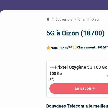
Couverture
Cher
Oizon
5G à Oizon (18700)
è
Classement :
29354
/100
Note :
17,50
Prixtel Oxygène 5G 100 Go
100
Go
5G
En savoir +
Bouygues Telecom a le meilleu