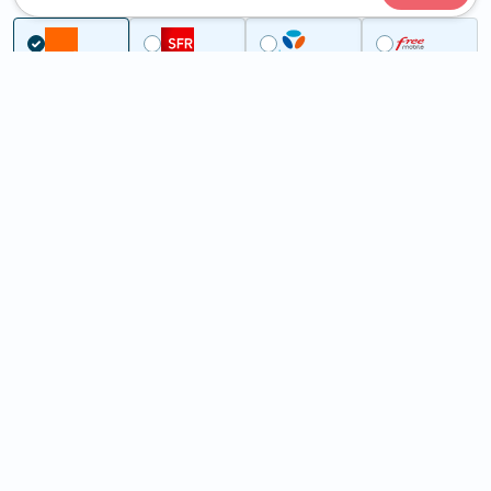
Couverture
Cher
Sury-ès-Bois
5G à Sury-ès-Bois (18260)
ème
Classement :
31404
En savoir +
/100
Note :
12,70
Prixtel Oxygène 5G 100 Go
100
Go
9
99€
En savoir +
/mois
5G
Lebara 60 Go
60
Go
6
99€
En savoir +