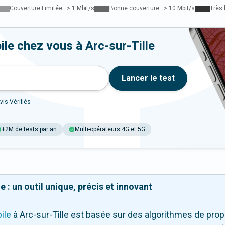
Couverture Limitée : > 1 Mbit/s
Bonne couverture : > 10 Mbit/s
Très 
le chez vous à Arc-sur-Tille
Lancer le test
vis Vérifiés
+2M de tests par an
Multi-opérateurs 4G et 5G
 : un outil unique, précis et innovant
ile
à Arc-sur-Tille
est basée sur des algorithmes de propa