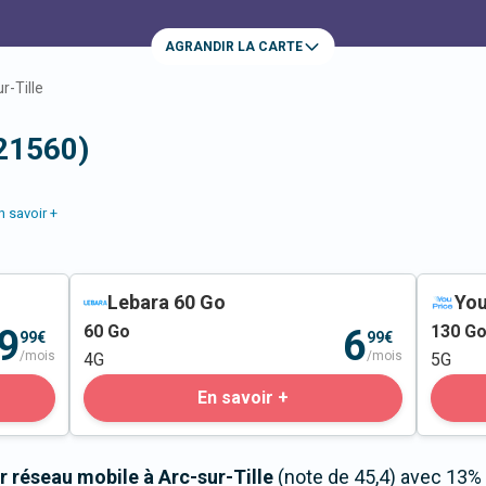
AGRANDIR LA CARTE
r-Tille
(21560)
n savoir +
Lebara 60 Go
You
60
Go
130
G
9
6
99€
99€
/mois
/mois
4G
5G
En savoir +
 réseau mobile à Arc-sur-Tille
(note de 45,4) avec 13%