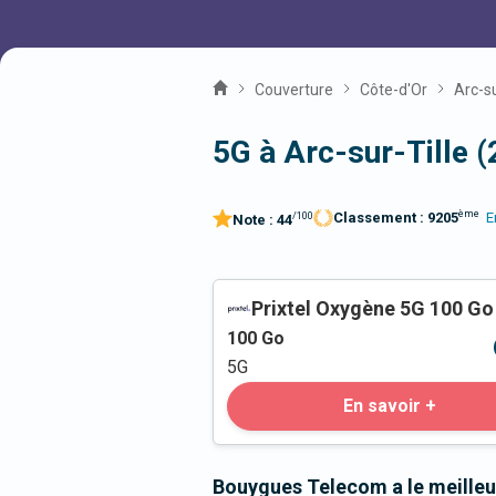
Couverture
Côte-d'Or
Arc-su
5G à Arc-sur-Tille 
ème
Classement :
9205
E
/100
Note :
44
Prixtel Oxygène 5G 100 Go
100
Go
5G
En savoir +
Bouygues Telecom a le meilleur