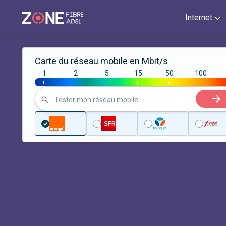
Internet
Carte du réseau mobile en Mbit/s
1
2
5
15
50
100
|
|
|
|
|
|
Tester mon réseau mobile