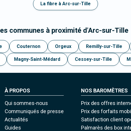
La fibre à Arc-sur-Tille
les communes à proximité d'Arc-sur-Tille
e
Couternon
Orgeux
Remilly-sur-Tille
Magny-Saint-Médard
Cessey-sur-Tille
M
À PROPOS
NOS BAROMÈTRES
Qui sommes-nous
Prix des offres intern
Communiqués de presse
Prix des forfaits mob
Actualités
Satisfaction client o
Guides
Palmarès des box int