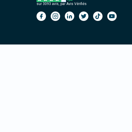
sur
3093
avis, par Avis Vérifiés