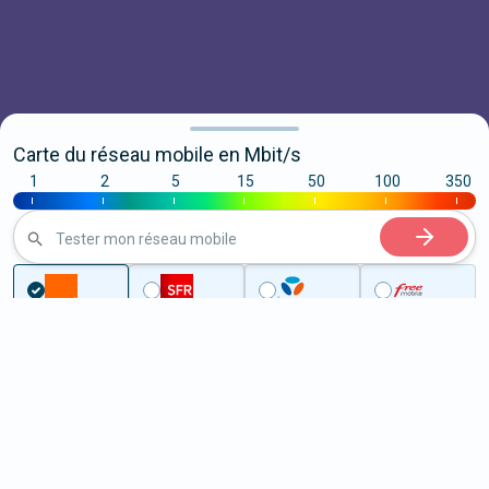
Carte du réseau mobile en Mbit/s
1
2
5
15
50
100
350
|
|
|
|
|
|
|
Tester mon réseau mobile
...
Côte-d'Or
Auxonne
5G à Auxonne (21130)