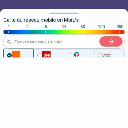
Carte du réseau mobile en Mbit/s
1
2
5
15
50
100
350
|
|
|
|
|
|
|
Tester mon réseau mobile
...
Côtes-d'Armor
Plorec-sur-Arguenon
5G à Plorec-sur-Arguenon
(22130)
ème
Classement :
12914
En savoir +
/100
Note :
39,50