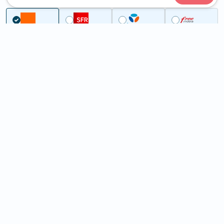
...
Côtes-d'Armor
Saint-Adrien
5G à Saint-Adrien (22390)
ème
Classement :
18733
En savoir +
/100
Note :
32,90
Prixtel Oxygène 5G 100 Go
100
Go
9
99€
En savoir +
/mois
5G
Lebara 60 Go
60
Go
6
99€
En savoir +