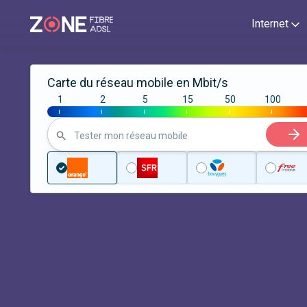
Internet
Carte du réseau mobile en Mbit/s
1
2
5
15
50
100
|
|
|
|
|
|
Tester mon réseau mobile