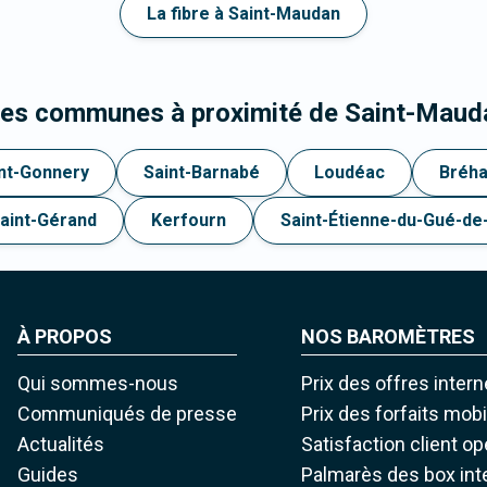
La fibre à Saint-Maudan
 les communes à proximité de Saint-Maud
nt-Gonnery
Saint-Barnabé
Loudéac
Bréh
aint-Gérand
Kerfourn
Saint-Étienne-du-Gué-de-l
À PROPOS
NOS BAROMÈTRES
Qui sommes-nous
Prix des offres intern
Communiqués de presse
Prix des forfaits mob
Actualités
Satisfaction client o
Guides
Palmarès des box int