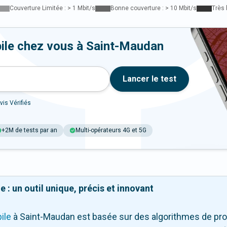
Couverture Limitée : > 1 Mbit/s
Bonne couverture : > 10 Mbit/s
Très 
ile chez vous à Saint-Maudan
Lancer le test
vis Vérifiés
+2M de tests par an
Multi-opérateurs 4G et 5G
 : un outil unique, précis et innovant
ile
à Saint-Maudan
est basée sur des algorithmes de pro