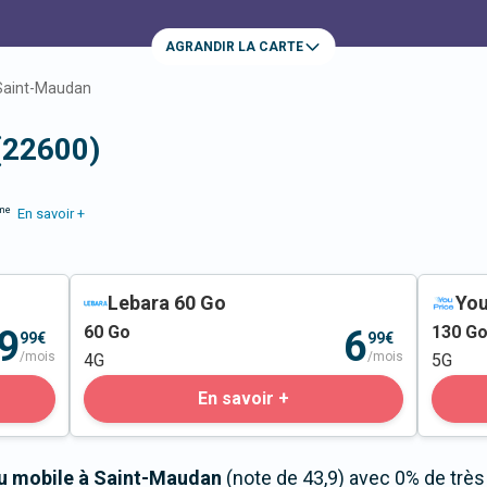
AGRANDIR LA CARTE
Saint-Maudan
(22600)
me
En savoir +
Lebara 60 Go
You
60
Go
130
G
9
6
99€
99€
/mois
/mois
4G
5G
En savoir +
au mobile à Saint-Maudan
(note de 43,9) avec 0% de trè