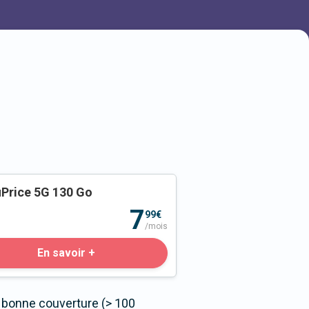
Price 5G 130 Go
o
7
99€
/mois
En savoir +
s bonne couverture (> 100