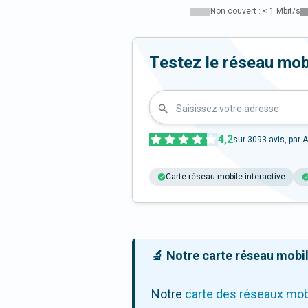
Non couvert : < 1 Mbit/s
Testez le réseau mob
Saisissez votre adresse
4,2
sur
3093
avis, par A
Carte réseau mobile interactive
🔬 Notre carte réseau mobile
Notre
carte des réseaux mob