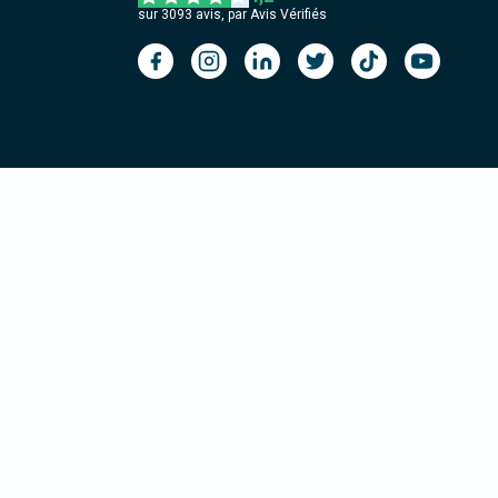
sur
3093
avis, par Avis Vérifiés