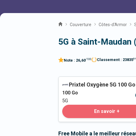
Couverture
Côtes-d'Armor
5G à Saint-Maudan 
è
Classement :
23835
/100
Note :
26,60
Prixtel Oxygène 5G 100 Go
100
Go
5G
En savoir +
Free Mobile a le meilleur rése