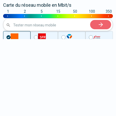
Carte du réseau mobile en Mbit/s
1
2
5
15
50
100
350
|
|
|
|
|
|
|
Tester mon réseau mobile
...
Dordogne
Le Fleix
5G au Fleix (24130)
ème
Classement :
6800
En savoir +
/100
Note :
47,50
Prixtel Oxygène 5G 100 Go
100
Go
9
99€
En savoir +