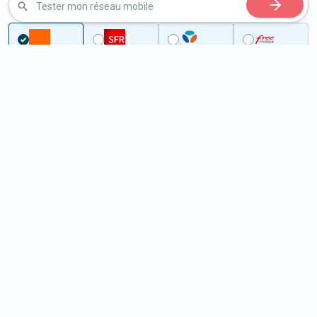
Tester mon réseau mobile
Couverture
Doubs
Belmont
5G à Belmont (25530)
ème
Classement :
31378
En savoir +
/100
Note :
12,70
Prixtel Oxygène 5G 100 Go
100
Go
9
99€
En savoir +
/mois
5G
Lebara 60 Go
60
Go