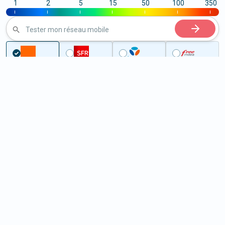
1
2
5
15
50
100
350
|
|
|
|
|
|
|
Tester mon réseau mobile
Couverture
Essonne
Auvers-Saint-Georges
5G à Auvers-Saint-Georges
(91580)
ème
Classement :
18140
En savoir +
/100
Note :
33,50
Prixtel Oxygène 5G 100 Go
100
Go
9
99€
En savoir +