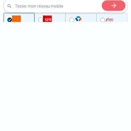
Tester mon réseau mobile
...
Finistère
Trémaouézan
5G à Trémaouézan (29800)
ème
Classement :
10148
En savoir +
/100
Note :
42,80
Prixtel Oxygène 5G 100 Go
100
Go
9
99€
En savoir +
/mois
5G
Lebara 60 Go