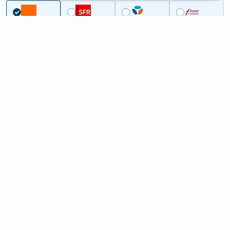
Couverture
Gers
Ordan-Larroque
5G à Ordan-Larroque (32350)
ème
Classement :
27619
En savoir +
/100
Note :
20,80
Prixtel Oxygène 5G 100 Go
100
Go
9
99€
En savoir +
/mois
5G
Lebara 60 Go
60
Go
6
99€
En savoir +
/mois
4G