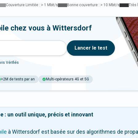
Couverture Limitée : > 1 Mbit/s
Bonne couverture : > 10 Mbit/s
Très 
ile chez vous à Wittersdorf
Lancer le test
vis Vérifiés
+2M de tests par an
Multi-opérateurs 4G et 5G
 : un outil unique, précis et innovant
ile
à Wittersdorf
est basée sur des algorithmes de propa