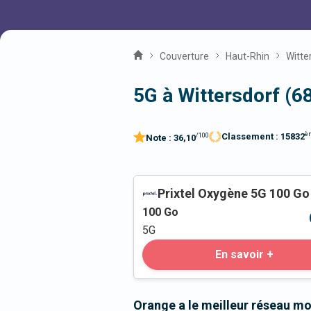
Couverture
Haut-Rhin
Witte
5G à Wittersdorf (6
è
Classement :
15832
/100
Note :
36,10
Prixtel Oxygène 5G 100 Go
100
Go
5G
En savoir +
Orange a le meilleur réseau mo