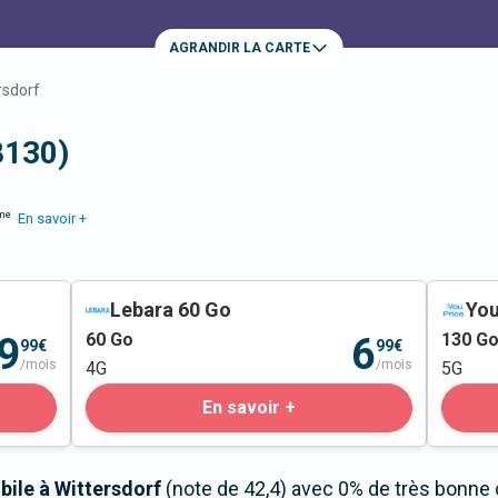
AGRANDIR LA CARTE
rsdorf
8130)
me
En savoir +
Lebara 60 Go
You
60
Go
130
G
9
6
99€
99€
/mois
/mois
4G
5G
En savoir +
bile à Wittersdorf
(note de 42,4) avec 0% de très bonne 