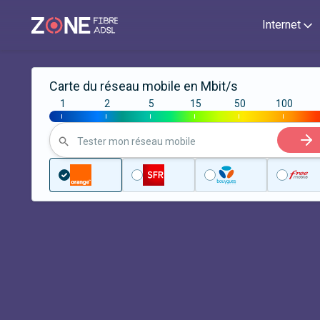
Internet
Carte du réseau mobile en Mbit/s
1
2
5
15
50
100
|
|
|
|
|
|
Tester mon réseau mobile