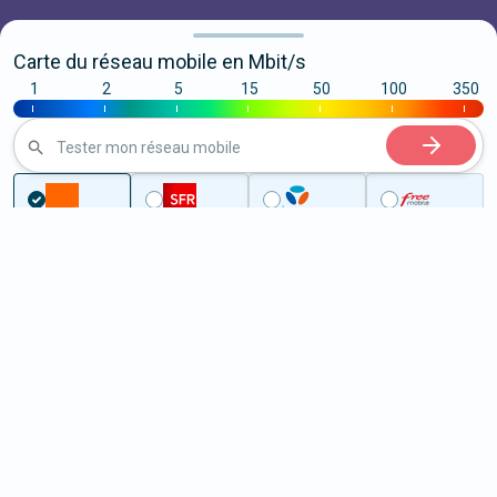
Carte du réseau mobile en Mbit/s
1
2
5
15
50
100
350
|
|
|
|
|
|
|
Tester mon réseau mobile
...
Haute-Garonne
Donneville
5G à Donneville (31450)
ème
Classement :
2839
En savoir +
/100
Note :
57,90
Prixtel Oxygène 5G 100 Go