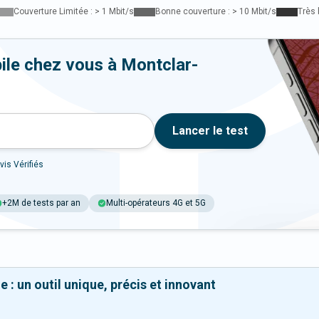
Couverture Limitée : > 1 Mbit/s
Bonne couverture : > 10 Mbit/s
Très 
ile chez vous à Montclar-
Lancer le test
vis Vérifiés
+2M de tests par an
Multi-opérateurs 4G et 5G
 : un outil unique, précis et innovant