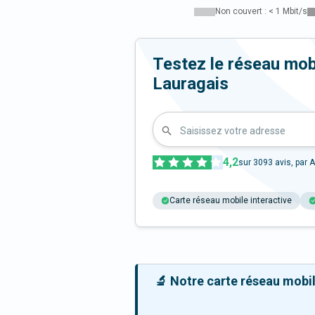
Non couvert : < 1 Mbit/s
Testez le réseau mob
Lauragais
Saisissez votre adresse
4,2
sur
3093
avis, par A
Carte réseau mobile interactive
🔬 Notre carte réseau mobile