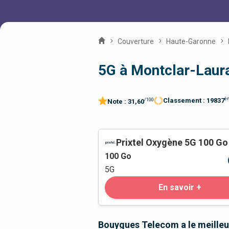
Couverture
Haute-Garonne
5G à Montclar-Laur
è
Classement :
19837
/100
Note :
31,60
Prixtel Oxygène 5G 100 Go
100
Go
5G
En savoir +
Bouygues Telecom a le meilleu