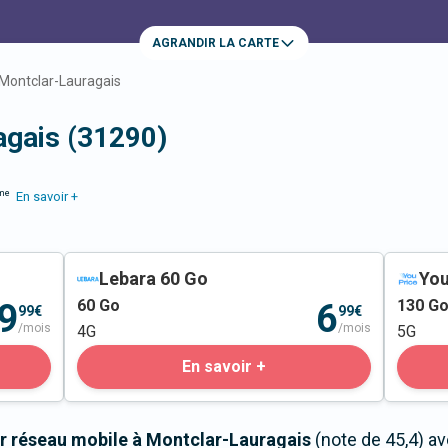
AGRANDIR LA CARTE
Montclar-Lauragais
agais (31290)
me
En savoir +
Lebara 60 Go
You
60
Go
130
G
9
6
99€
99€
/mois
/mois
4G
5G
En savoir +
r réseau mobile à Montclar-Lauragais
(note de 45,4) a