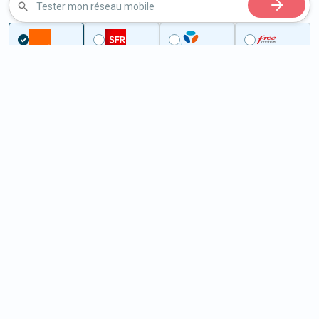
Tester mon réseau mobile
...
Haute-Saône
Hautevelle
5G à Hautevelle (70800)
ème
Classement :
16144
En savoir +
/100
Note :
35,80
Prixtel Oxygène 5G 100 Go
100
Go
9
99€
En savoir +
/mois
5G
Lebara 60 Go
60
Go