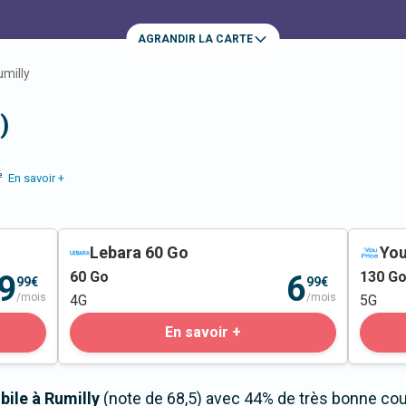
AGRANDIR LA CARTE
umilly
)
e
En savoir +
Lebara 60 Go
You
60
Go
130
G
9
6
99€
99€
/mois
/mois
4G
5G
En savoir +
bile à Rumilly
(note de 68,5) avec 44% de très bonne couv