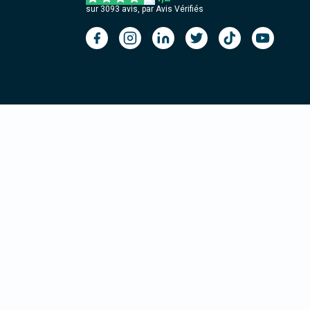
sur
3093
avis, par Avis Vérifiés