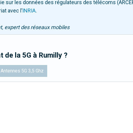
puie sur les données des régulateurs des télécoms (ARCE
iat avec l
’
INRIA
.
nt, expert des réseaux mobiles
t de la 5G
à Rumilly
?
Antennes 5G 3,5 Ghz