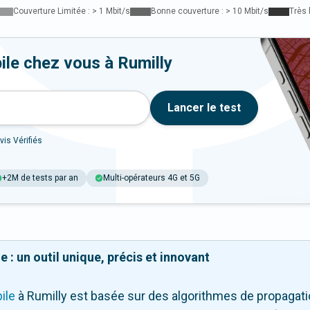
Couverture Limitée : > 1 Mbit/s
Bonne couverture : > 10 Mbit/s
Très 
ile chez vous à Rumilly
Lancer le test
vis Vérifiés
+2M de tests par an
Multi-opérateurs 4G et 5G
 : un outil unique, précis et innovant
ile
à Rumilly
est basée sur des algorithmes de propagatio