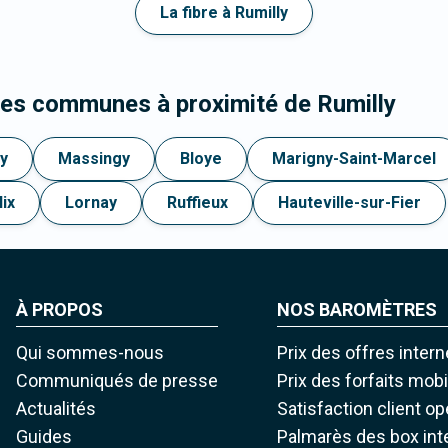
La fibre à Rumilly
les communes à proximité de Rumilly
y
Massingy
Bloye
Marigny-Saint-Marcel
lix
Lornay
Ruffieux
Hauteville-sur-Fier
À PROPOS
NOS BAROMÈTRES
Qui sommes-nous
Prix des offres intern
Communiqués de presse
Prix des forfaits mob
Actualités
Satisfaction client o
Guides
Palmarès des box int