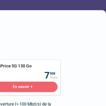
Price 5G 130 Go
o
7
99€
/mois
En savoir +
erture (> 100 Mbit/s) de la