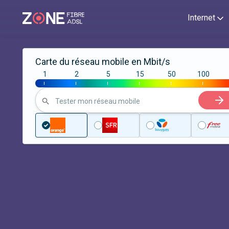
Internet
Carte du réseau mobile en Mbit/s
1
2
5
15
50
100
|
|
|
|
|
|
Tester mon réseau mobile