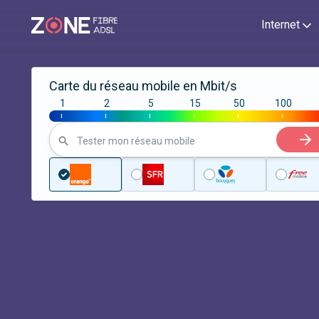
Internet
Carte du réseau mobile en Mbit/s
1
2
5
15
50
100
|
|
|
|
|
|
Tester mon réseau mobile