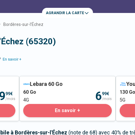
AGRANDIR LA CARTE
Bordères-sur-l'Échez
'Échez (65320)
e
En savoir +
Lebara 60 Go
You
60
Go
130
G
9
6
99€
99€
/mois
/mois
4G
5G
En savoir +
bile à Bordères-sur-l'Échez
(note de 68) avec 40% de tr