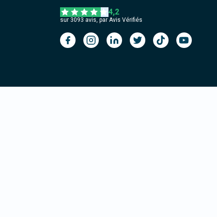
4,2
sur
3093
avis, par Avis Vérifiés