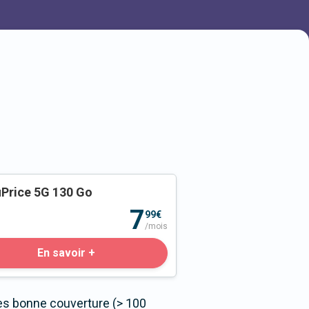
Price 5G 130 Go
o
7
99€
/mois
En savoir +
ès bonne couverture (> 100