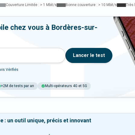
Couverture Limitée : > 1 Mbit/s
Bonne couverture : > 10 Mbit/s
Très 
ile chez vous à Bordères-sur-
Lancer le test
vis Vérifiés
+2M de tests par an
Multi-opérateurs 4G et 5G
 : un outil unique, précis et innovant