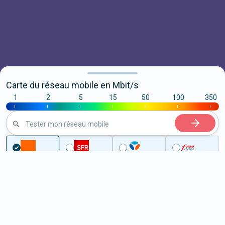
Carte du réseau mobile en Mbit/s
1
2
5
15
50
100
350
|
|
|
|
|
|
|
Tester mon réseau mobile
...
Ille-et-Vilaine
Brie
5G à Brie (35150)