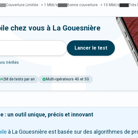
Couverture Limitée : > 1 Mbit/s
Bonne couverture : > 10 Mbit/s
Très 
ile chez vous à La Gouesnière
Lancer le test
vis Vérifiés
+2M de tests par an
Multi-opérateurs 4G et 5G
 : un outil unique, précis et innovant
ile
à La Gouesnière
est basée sur des algorithmes de pro