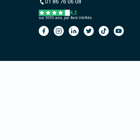
01 86 76 06 08
4,2
sur
3093
avis, par Avis Vérifiés