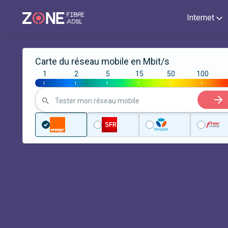
Internet
Carte du réseau mobile en Mbit/s
1
2
5
15
50
100
|
|
|
|
|
|
Tester mon réseau mobile