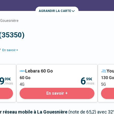
AGRANDIR LA CARTE
 Gouesnière
 (35350)
e
En savoir +
Lebara 60 Go
You
60
Go
130
G
9
6
99€
99€
/mois
/mois
4G
5G
En savoir +
r réseau mobile à La Gouesnière
(note de 65,2) avec 32