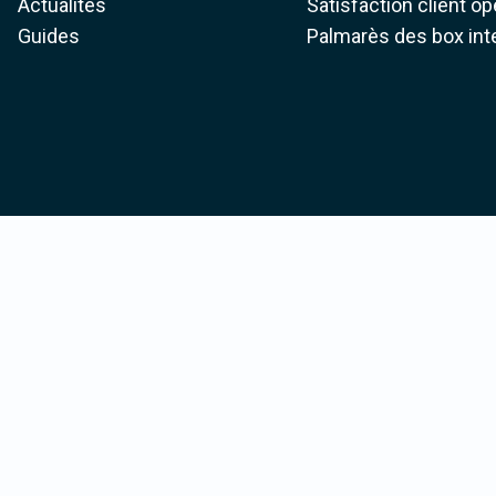
Actualités
Satisfaction client o
Guides
Palmarès des box int