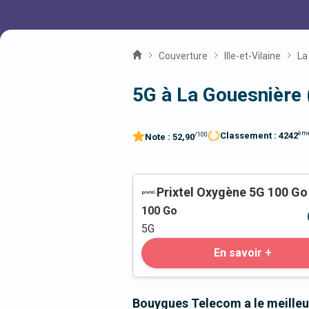
Couverture
Ille-et-Vilaine
La
5G à La Gouesnière
èm
Classement :
4242
/100
Note :
52,90
Prixtel Oxygène 5G 100 Go
100
Go
5G
En savoir +
Bouygues Telecom a le meilleu