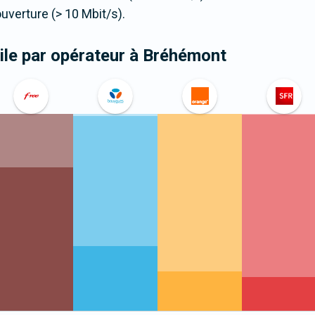
verture (> 10 Mbit/s).
le par opérateur
à Bréhémont