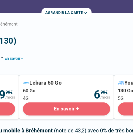
AGRANDIR LA CARTE
réhémont
130)
me
En savoir +
Lebara 60 Go
You
60
Go
130
G
9
6
99€
99€
/mois
/mois
4G
5G
En savoir +
au mobile à Bréhémont
(note de 43,2) avec 0% de très bo