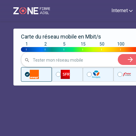
Internet
Carte du réseau mobile en Mbit/s
1
2
5
15
50
100
|
|
|
|
|
|
Tester mon réseau mobile