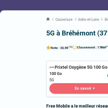
Couverture
Indre-et-Loire
B
5G à Bréhémont (37
è
Classement :
17866
/100
Note :
33,90
Prixtel Oxygène 5G 100 Go
100
Go
5G
En savoir +
Free Mobile a le meilleur rése