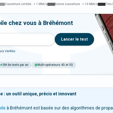
Couverture Limitée : > 1 Mbit/s
Bonne couverture : > 10 Mbit/s
Très 
bile chez vous à Bréhémont
Lancer le test
vis Vérifiés
+2M de tests par an
Multi-opérateurs 4G et 5G
 : un outil unique, précis et innovant
ile
à Bréhémont
est basée sur des algorithmes de propag