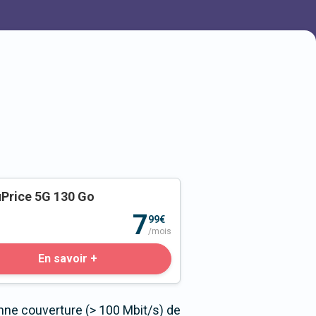
Price 5G 130 Go
o
7
99€
/mois
En savoir +
nne couverture (> 100 Mbit/s) de