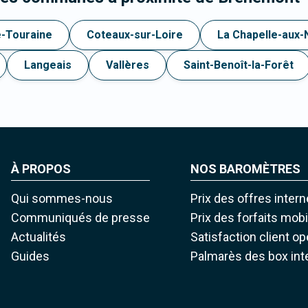
e-Touraine
Coteaux-sur-Loire
La Chapelle-aux-
Langeais
Vallères
Saint-Benoît-la-Forêt
À PROPOS
NOS BAROMÈTRES
Qui sommes-nous
Prix des offres intern
Communiqués de presse
Prix des forfaits mob
Actualités
Satisfaction client o
Guides
Palmarès des box int