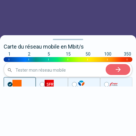
Carte du réseau mobile en Mbit/s
1
2
5
15
50
100
350
|
|
|
|
|
|
|
Tester mon réseau mobile
Couverture
Indre
Châteauroux
5G à Châteauroux (36000)