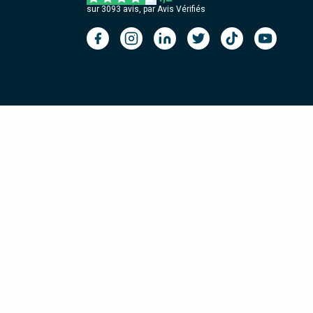
sur
3093
avis, par Avis Vérifiés