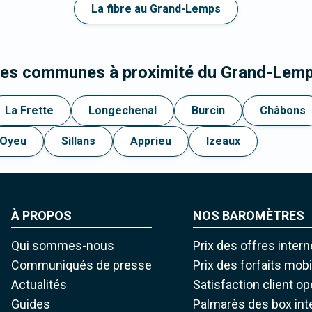
La fibre au Grand-Lemps
 les communes à proximité du Grand-Lem
La Frette
Longechenal
Burcin
Châbons
Oyeu
Sillans
Apprieu
Izeaux
À PROPOS
NOS BAROMÈTRES
Qui sommes-nous
Prix des offres intern
Communiqués de presse
Prix des forfaits mob
Actualités
Satisfaction client o
Guides
Palmarès des box int