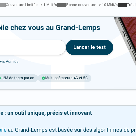
Couverture Limitée : > 1 Mbit/s
Bonne couverture : > 10 Mbit/s
Très 
bile chez vous au Grand-Lemps
Lancer le test
vis Vérifiés
+2M de tests par an
Multi-opérateurs 4G et 5G
 : un outil unique, précis et innovant
ile
au Grand-Lemps
est basée sur des algorithmes de pr