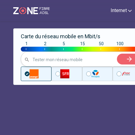
Internet
Carte du réseau mobile en Mbit/s
1
2
5
15
50
100
|
|
|
|
|
|
Tester mon réseau mobile