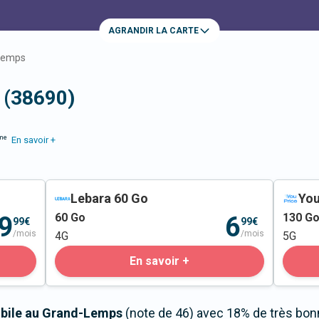
AGRANDIR LA CARTE
Lemps
 (38690)
me
En savoir +
Lebara 60 Go
You
60
Go
130
G
9
6
99€
99€
/mois
/mois
4G
5G
En savoir +
obile au Grand-Lemps
(note de 46) avec 18% de très bon