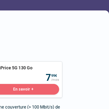
Price 5G 130 Go
o
7
99€
/mois
En savoir +
ne couverture (> 100 Mbit/s) de